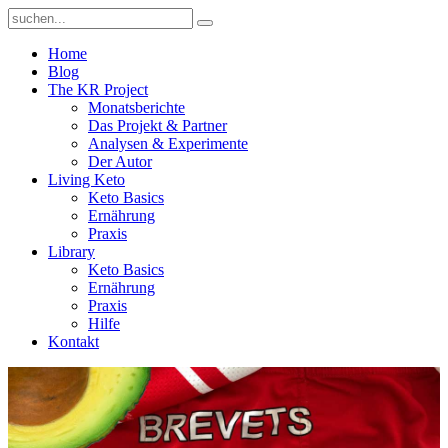
Home
Blog
The KR Project
Monatsberichte
Das Projekt & Partner
Analysen & Experimente
Der Autor
Living Keto
Keto Basics
Ernährung
Praxis
Library
Keto Basics
Ernährung
Praxis
Hilfe
Kontakt