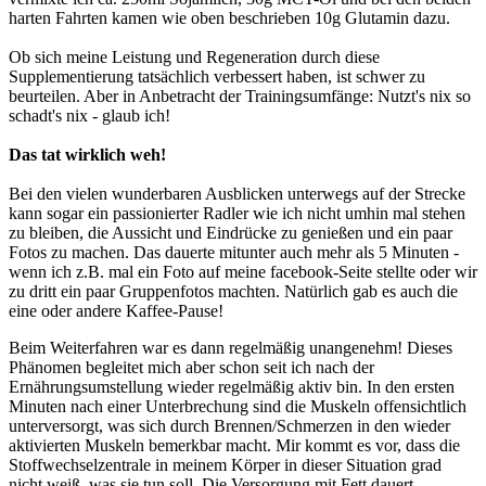
harten Fahrten kamen wie oben beschrieben 10g Glutamin dazu.
Ob sich meine Leistung und Regeneration durch diese
Supplementierung tatsächlich verbessert haben, ist schwer zu
beurteilen. Aber in Anbetracht der Trainingsumfänge: Nutzt's nix so
schadt's nix - glaub ich!
Das tat wirklich weh!
Bei den vielen wunderbaren Ausblicken unterwegs auf der Strecke
kann sogar ein passionierter Radler wie ich nicht umhin mal stehen
zu bleiben, die Aussicht und Eindrücke zu genießen und ein paar
Fotos zu machen. Das dauerte mitunter auch mehr als 5 Minuten -
wenn ich z.B. mal ein Foto auf meine facebook-Seite stellte oder wir
zu dritt ein paar Gruppenfotos machten. Natürlich gab es auch die
eine oder andere Kaffee-Pause!
Beim Weiterfahren war es dann regelmäßig unangenehm! Dieses
Phänomen begleitet mich aber schon seit ich nach der
Ernährungsumstellung wieder regelmäßig aktiv bin. In den ersten
Minuten nach einer Unterbrechung sind die Muskeln offensichtlich
unterversorgt, was sich durch Brennen/Schmerzen in den wieder
aktivierten Muskeln bemerkbar macht. Mir kommt es vor, dass die
Stoffwechselzentrale in meinem Körper in dieser Situation grad
nicht weiß, was sie tun soll. Die Versorgung mit Fett dauert