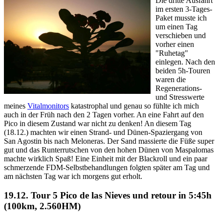
Die dritte Ausfahrt
im ersten 3-Tages-
Paket musste ich
um einen Tag
verschieben und
vorher einen
"Ruhetag"
einlegen. Nach den
beiden 5h-Touren
waren die
Regenerations-
und Stresswerte
meines
Vitalmonitors
katastrophal und genau so fühlte ich mich
auch in der Früh nach den 2 Tagen vorher. An eine Fahrt auf den
Pico in diesem Zustand war nicht zu denken! An diesem Tag
(18.12.) machten wir einen Strand- und Dünen-Spaziergang von
San Agostin bis nach Meloneras. Der Sand massierte die Füße super
gut und das Runterrutschen von den hohen Dünen von Maspalomas
machte wirklich Spaß! Eine Einheit mit der Blackroll und ein paar
schmerzende FDM-Selbstbehandlungen folgten später am Tag und
am nächsten Tag war ich morgens gut erholt.
19.12. Tour 5
Pico de las Nieves und retour in 5:45h
(100km, 2.560HM)