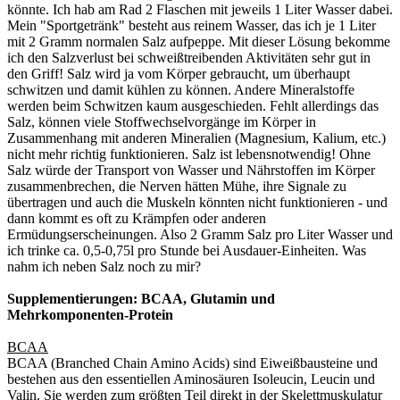
könnte. Ich hab am Rad 2 Flaschen mit jeweils 1 Liter Wasser dabei.
Mein "Sportgetränk" besteht aus reinem Wasser, das ich je 1 Liter
mit 2 Gramm normalen Salz aufpeppe. Mit dieser Lösung bekomme
ich den Salzverlust bei schweißtreibenden Aktivitäten sehr gut in
den Griff! Salz wird ja vom Körper gebraucht, um überhaupt
schwitzen und damit kühlen zu können. Andere Mineralstoffe
werden beim Schwitzen kaum ausgeschieden. Fehlt allerdings das
Salz, können viele Stoffwechselvorgänge im Körper in
Zusammenhang mit anderen Mineralien (Magnesium, Kalium, etc.)
nicht mehr richtig funktionieren. Salz ist lebensnotwendig! Ohne
Salz würde der Transport von Wasser und Nährstoffen im Körper
zusammenbrechen, die Nerven hätten Mühe, ihre Signale zu
übertragen und auch die Muskeln könnten nicht funktionieren - und
dann kommt es oft zu Krämpfen oder anderen
Ermüdungserscheinungen. Also 2 Gramm Salz pro Liter Wasser und
ich trinke ca. 0,5-0,75l pro Stunde bei Ausdauer-Einheiten. Was
nahm ich neben Salz noch zu mir?
Supplementierungen: BCAA, Glutamin und
Mehrkomponenten-Protein
BCAA
BCAA (Branched Chain Amino Acids) sind Eiweißbausteine und
bestehen aus den essentiellen Aminosäuren Isoleucin, Leucin und
Valin. Sie werden zum größten Teil direkt in der Skelettmuskulatur