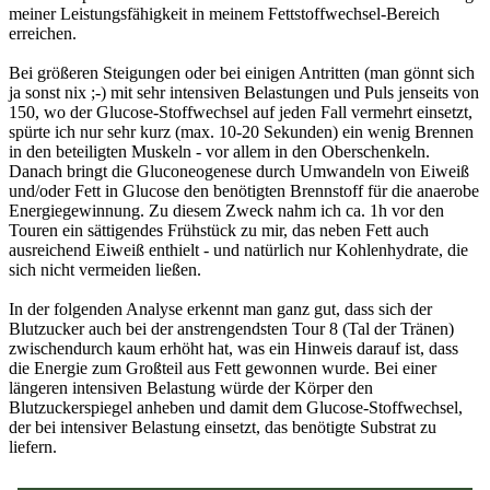
meiner Leistungsfähigkeit in meinem Fettstoffwechsel-Bereich
erreichen.
Bei größeren Steigungen oder bei einigen Antritten (man gönnt sich
ja sonst nix ;-) mit sehr intensiven Belastungen und Puls jenseits von
150, wo der Glucose-Stoffwechsel auf jeden Fall vermehrt einsetzt,
spürte ich nur sehr kurz (max. 10-20 Sekunden) ein wenig Brennen
in den beteiligten Muskeln - vor allem in den Oberschenkeln.
Danach bringt die Gluconeogenese durch Umwandeln von Eiweiß
und/oder Fett in Glucose den benötigten Brennstoff für die anaerobe
Energiegewinnung. Zu diesem Zweck nahm ich ca. 1h vor den
Touren ein sättigendes Frühstück zu mir, das neben Fett auch
ausreichend Eiweiß enthielt - und natürlich nur Kohlenhydrate, die
sich nicht vermeiden ließen.
In der folgenden Analyse erkennt man ganz gut, dass sich der
Blutzucker auch bei der anstrengendsten Tour 8 (Tal der Tränen)
zwischendurch kaum erhöht hat, was ein Hinweis darauf ist, dass
die Energie zum Großteil aus Fett gewonnen wurde. Bei einer
längeren intensiven Belastung würde der Körper den
Blutzuckerspiegel anheben und damit dem Glucose-Stoffwechsel,
der bei intensiver Belastung einsetzt, das benötigte Substrat zu
liefern.