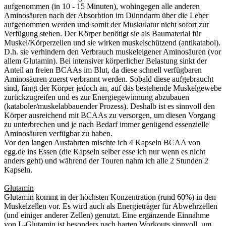
aufgenommen (in 10 - 15 Minuten), wohingegen alle anderen
Aminosäuren nach der Absorbtion im Dünndarm über die Leber
aufgenommen werden und somit der Muskulatur nicht sofort zur
Verfügung stehen. Der Körper benötigt sie als Baumaterial für
Muskel/Körperzellen und sie wirken muskelschützend (antikatabol).
D.h. sie verhindern den Verbrauch muskeleigener Aminosäuren (vor
allem Glutamin). Bei intensiver körperlicher Belastung sinkt der
Anteil an freien BCAAs im Blut, da diese schnell verfügbaren
Aminosäuren zuerst verbrannt werden. Sobald diese aufgebraucht
sind, fängt der Körper jedoch an, auf das bestehende Muskelgewebe
zurückzugreifen und es zur Energiegewinnung abzubauen
(kataboler/muskelabbauender Prozess). Deshalb ist es sinnvoll den
Körper ausreichend mit BCAAs zu versorgen, um diesen Vorgang
zu unterbrechen und je nach Bedarf immer genügend essenzielle
Aminosäuren verfügbar zu haben.
Vor den langen Ausfahrten mischte ich 4 Kapseln BCAA von
egg.de ins Essen (die Kapseln selber esse ich nur wenn es nicht
anders geht) und während der Touren nahm ich alle 2 Stunden 2
Kapseln.
Glutamin
Glutamin kommt in der höchsten Konzentration (rund 60%) in den
Muskelzellen vor. Es wird auch als Energieträger für Abwehrzellen
(und einiger anderer Zellen) genutzt. Eine ergänzende Einnahme
von L-Glutamin ist besonders nach harten Workouts sinnvoll, um