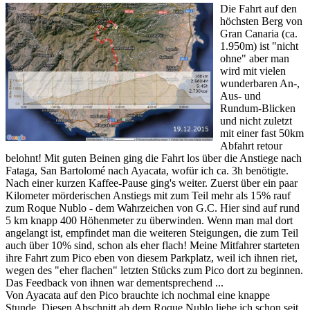
Die Fahrt auf den
höchsten Berg von
Gran Canaria (ca.
1.950m) ist "nicht
ohne" aber man
wird mit vielen
wunderbaren An-,
Aus- und
Rundum-Blicken
und nicht zuletzt
mit einer fast 50km
Abfahrt retour
belohnt! Mit guten Beinen ging die Fahrt los über die Anstiege nach
Fataga, San Bartolomé nach Ayacata, wofür ich ca. 3h benötigte.
Nach einer kurzen Kaffee-Pause ging's weiter. Zuerst über ein paar
Kilometer mörderischen Anstiegs mit zum Teil mehr als 15% rauf
zum Roque Nublo - dem Wahrzeichen von G.C. Hier sind auf rund
5 km knapp 400 Höhenmeter zu überwinden. Wenn man mal dort
angelangt ist, empfindet man die weiteren Steigungen, die zum Teil
auch über 10% sind, schon als eher flach! Meine Mitfahrer starteten
ihre Fahrt zum Pico eben von diesem Parkplatz, weil ich ihnen riet,
wegen des "eher flachen" letzten Stücks zum Pico dort zu beginnen.
Das Feedback von ihnen war dementsprechend ...
Von Ayacata auf den Pico brauchte ich nochmal eine knappe
Stunde. Diesen Abschnitt ab dem Roque Nublo liebe ich schon seit