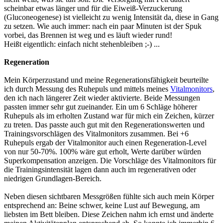
scheinbar etwas länger und für die Eiweiß-Verzuckerung
(Gluconeogenese) ist vielleicht zu wenig Intensität da, diese in Gang
zu setzen. Wie auch immer: nach ein paar Minuten ist der Spuk
vorbei, das Brennen ist weg und es läuft wieder rund!
Heißt eigentlich: einfach nicht stehenbleiben ;-) ...
Regeneration
Mein Körperzustand und meine Regenerationsfähigkeit beurteilte
ich durch Messung des Ruhepuls und mittels meines
Vitalmonitors
,
den ich nach längerer Zeit wieder aktivierte. Beide Messungen
passten immer sehr gut zueinander. Ein um 6 Schläge höherer
Ruhepuls als im erholten Zustand war für mich ein Zeichen, kürzer
zu treten. Das passte auch gut mit den Regenerationswerten und
Trainingsvorschlägen des Vitalmonitors zusammen. Bei +6
Ruhepuls ergab der Vitalmonitor auch einen Regeneration-Level
von nur 50-70%. 100% wäre gut erholt, Werte darüber würden
Superkompensation anzeigen. Die Vorschläge des Vitalmonitors für
die Trainingsintensität lagen dann auch im regenerativen oder
niedrigen Grundlagen-Bereich.
Neben diesen sichtbaren Messgrößen fühlte sich auch mein Körper
entsprechend an: Beine schwer, keine Lust auf Bewegung, am
liebsten im Bett bleiben. Diese Zeichen nahm ich ernst und änderte