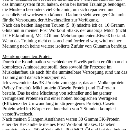
das Immunsystem fit zu halten, denn bei harten Trainings benötigen
die Muskeln besonders viel Glutamin, um sich reparieren und
anschließend wachsen zu können. Dadurch steht weniger Glutamin
für die Versorgung der Abwehrzellen zur Verfügung.
Nach den beiden längeren Touren (5, 8) mischte ich ca. 10 Gramm
Glutamin in meinen Post-Workout-Shake, der aus Soja-Milch (nicht
LCHF-konform), MCT-Öl und Mehrkomponenten-Eiweiß bestand.
Wenn das Training nicht entsprechend fordernd war, wird meiner
Meinung nach keine weitere isolierte Zufuhr von Glutamin benötigt.
Mehrkomponenten-Protein
Durch die Kombination verschiedener Eiweißquellen erhält man ein
komplexes Aminosäurenprofil, dass sowohl für Prozesse im
Muskelaufbau als auch für die unmittelbare Versorgung rund um das
Training und danach konzipiert ist.
Ich verwendete das 3K-Protein von egg.de, das aus Molkenprotein
(Whey Protein), Milchprotein (Casein Protein) und Ei-Protein
besteht. Das ist eine Mischung von schneller und langsamer
verfügbaren Proteinen mit einer hohen biologischen Wertigkeit
(Effizienz der Umwandlung in körpereigenes Protein). Casein
Protein wird im Körper erst innerhalb von 7 Stunden komplett
verstoffwechselt.
Nach meinen 5 langen Ausfahrten waren 30 Gramm 3K-Protein
einer der Bestandteile meines Post-Workout-Shakes. Daneben
vermixte ich ca. 250ml Sojamilch, 30g MCT-Öl und bei den beiden