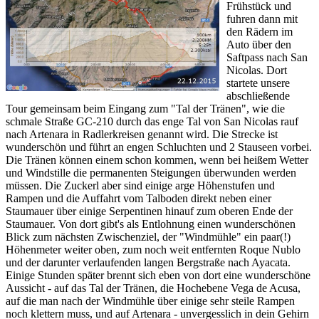
Frühstück und
fuhren dann mit
den Rädern im
Auto über den
Saftpass nach San
Nicolas. Dort
startete unsere
abschließende
Tour gemeinsam beim Eingang zum "Tal der Tränen", wie die
schmale Straße GC-210 durch das enge Tal von San Nicolas rauf
nach Artenara in Radlerkreisen genannt wird. Die Strecke ist
wunderschön und führt an engen Schluchten und 2 Stauseen vorbei.
Die Tränen können einem schon kommen, wenn bei heißem Wetter
und Windstille die permanenten Steigungen überwunden werden
müssen. Die Zuckerl aber sind einige arge Höhenstufen und
Rampen und die Auffahrt vom Talboden direkt neben einer
Staumauer über einige Serpentinen hinauf zum oberen Ende der
Staumauer. Von dort gibt's als Entlohnung einen wunderschönen
Blick zum nächsten Zwischenziel, der "Windmühle" ein paar(!)
Höhenmeter weiter oben, zum noch weit entfernten Roque Nublo
und der darunter verlaufenden langen Bergstraße nach Ayacata.
Einige Stunden später brennt sich eben von dort eine wunderschöne
Aussicht - auf das Tal der Tränen, die Hochebene Vega de Acusa,
auf die man nach der Windmühle über einige sehr steile Rampen
noch klettern muss, und auf Artenara - unvergesslich in dein Gehirn