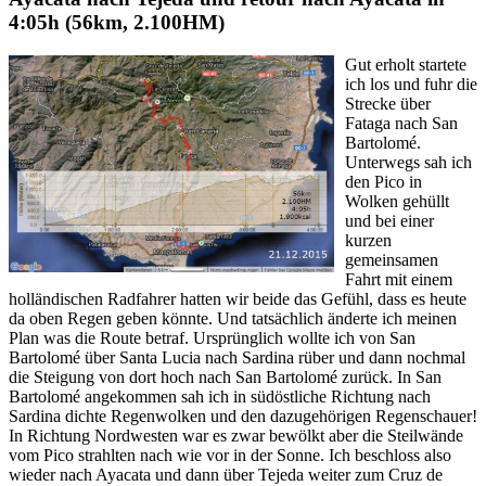
4:05h (56km, 2.100HM)
Gut erholt startete
ich los und fuhr die
Strecke über
Fataga nach San
Bartolomé.
Unterwegs sah ich
den Pico in
Wolken gehüllt
und bei einer
kurzen
gemeinsamen
Fahrt mit einem
holländischen Radfahrer hatten wir beide das Gefühl, dass es heute
da oben Regen geben könnte. Und tatsächlich änderte ich meinen
Plan was die Route betraf. Ursprünglich wollte ich von San
Bartolomé über Santa Lucia nach Sardina rüber und dann nochmal
die Steigung von dort hoch nach San Bartolomé zurück. In San
Bartolomé angekommen sah ich in südöstliche Richtung nach
Sardina dichte Regenwolken und den dazugehörigen Regenschauer!
In Richtung Nordwesten war es zwar bewölkt aber die Steilwände
vom Pico strahlten nach wie vor in der Sonne. Ich beschloss also
wieder nach Ayacata und dann über Tejeda weiter zum Cruz de