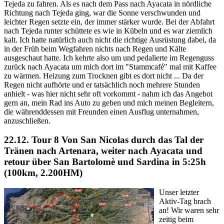
Tejeda zu fahren. Als es nach dem Pass nach Ayacata in nördliche
Richtung nach Tejeda ging, war die Sonne verschwunden und
leichter Regen setzte ein, der immer stärker wurde. Bei der Abfahrt
nach Tejeda runter schüttete es wie in Kübeln und es war ziemlich
kalt. Ich hatte natürlich auch nicht die richtige Ausrüstung dabei, da
in der Früh beim Wegfahren nichts nach Regen und Kälte
ausgeschaut hatte. Ich kehrte also um und pedalierte im Regenguss
zurück nach Ayacata um mich dort im "Stammcafé" mal mit Kaffee
zu wärmen. Heizung zum Trocknen gibt es dort nicht ... Da der
Regen nicht aufhörte und er tatsächlich noch mehrere Stunden
anhielt - was hier nicht sehr oft vorkommt - nahm ich das Angebot
gern an, mein Rad ins Auto zu geben und mich meinen Begleitern,
die währenddessen mit Freunden einen Ausflug unternahmen,
anzuschließen.
22.12. Tour 8
Von San Nicolas durch das Tal der
Tränen nach Artenara, weiter nach Ayacata und
retour über San Bartolomè und Sardina in 5:25h
(100km, 2.200HM)
Unser letzter
Aktiv-Tag brach
an! Wir waren sehr
zeitig beim