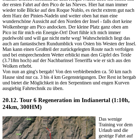
der ersten Fahrt auf den Pico de las Nieves. Hier hat man immer
wieder tolle Blicke auf den Roque Nublo, es riecht extrem gut nach
dem Harz der Pinien-Nadeln und weiter oben hat man eine
wunderschöne Aussicht auf den Norden der Insel - falls dort keine
Wolkenberge am Pico andocken. Der kleine Platz ganz oben am
Pico ist für mich ein Energie-Ort! Dort fühle ich mich immer
pudelwohl und will gar nicht mehr weg! Wahrscheinlich liegt das
auch am fantastischen Rundumblick von Osten bis Westen der Insel.
Man kann einen Großteil der zurückgelegten Route nach verfolgen
und bei entsprechendem Wetter erblickt man den Gipfel des Teide
(3.718m hoch) auf der Nachbarinsel Teneriffa wie er sich aus den
Wolken erhebt.
Von nun an ging's bergab! Von den verbleibenden ca. 50 km nach
Hause sind nur ca. 3 bis 4 km Gegensteigungen. Der Rest ist bergab
und bietet die Möglichkeit in den Serpentinen und engen Kurven
ausgiebig Fahrtechnik zu üben.
20.12. Tour 6
Regeneration im Indianertal (1:10h,
24km, 300HM)
Das wenige
Training vor dem
Urlaub und die
gestrige Fahrt auf