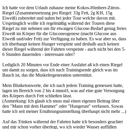
Ich hatte vor dem Urlaub zuhause meine Kokos-Himbeer-Zitron-
Riegel (Zusammensetzung pro Riegel: 33g Fett, 2g KH, 15g
Eiweiß) zubereitet und nahm bei jeder Tour welche davon mit.
Ursprünglich wollte ich regelmäßig während der Touren diese
Riegel zu mir nehmen um für etwaigen Glucose-Bedarf genug freies
Eiweiß im Körper für die Gluconeogenese (macht Glucose aus
Eiweiß und/oder Fett) zur Verfügung zu haben. Es war aber so, dass
ich überhaupt keinen Hunger verspürte und deshalb auch keinen
dieser Riegel während der Fahrten verspeiste - auch nicht bei den 5-
6 Stunden dauernden - interessant oder?
Lediglich 20 Minuten vor Ende einer Ausfahrt aß ich einen Riegel
um damit zu sorgen, dass ich nach Trainingsende gleich was im
Bauch ist, das die Muskelregeneration unterstützt.
Mein Blutketonwerte, die ich nach jedem Training gemessen hatte,
lagen im Bereich von 2 bis 4 mmol/l, was auf eine gute Versorgung
des Körpers durch Fett schließen lässt.
(Anmerkung: Ich glaub ich muss mal einen eigenen Beitrag über
den "Mann mit dem Hammer" oder "Hungerast" verfassen. Sowas
hatte ich seit meiner Ernährungsumstellung überhaupt nicht mehr ...)
Auf das Trinken während der Fahrten hatte ich besonders geachtet
und mir schon vorher überlegt, wo ich wieder Wasser auffüllen