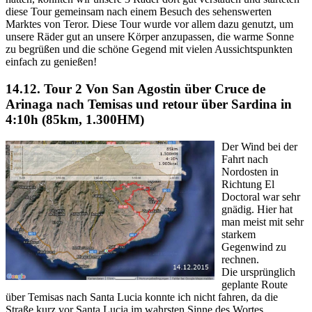
diese Tour gemeinsam nach einem Besuch des sehenswerten
Marktes von Teror. Diese Tour wurde vor allem dazu genutzt, um
unsere Räder gut an unsere Körper anzupassen, die warme Sonne
zu begrüßen und die schöne Gegend mit vielen Aussichtspunkten
einfach zu genießen!
14.12. Tour 2
Von San Agostin über Cruce de
Arinaga nach Temisas und retour über Sardina in
4:10h (85km, 1.300HM)
Der Wind bei der
Fahrt nach
Nordosten in
Richtung El
Doctoral war sehr
gnädig. Hier hat
man meist mit sehr
starkem
Gegenwind zu
rechnen.
Die ursprünglich
geplante Route
über Temisas nach Santa Lucia konnte ich nicht fahren, da die
Straße kurz vor Santa Lucia im wahrsten Sinne des Wortes