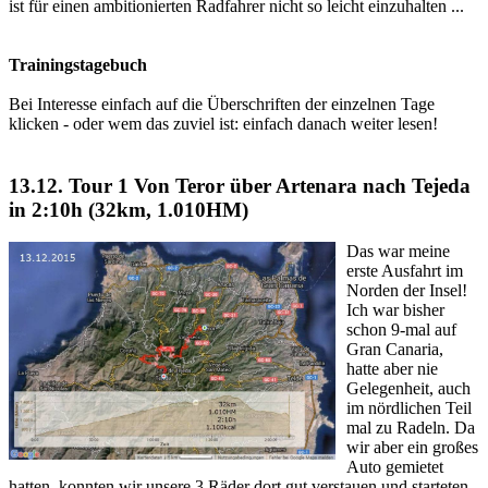
ist für einen ambitionierten Radfahrer nicht so leicht einzuhalten ...
Trainingstagebuch
Bei Interesse einfach auf die Überschriften der einzelnen Tage
klicken - oder wem das zuviel ist: einfach danach weiter lesen!
13.12. Tour 1
Von Teror über Artenara nach Tejeda
in 2:10h (32km, 1.010HM)
Das war meine
erste Ausfahrt im
Norden der Insel!
Ich war bisher
schon 9-mal auf
Gran Canaria,
hatte aber nie
Gelegenheit, auch
im nördlichen Teil
mal zu Radeln. Da
wir aber ein großes
Auto gemietet
hatten, konnten wir unsere 3 Räder dort gut verstauen und starteten