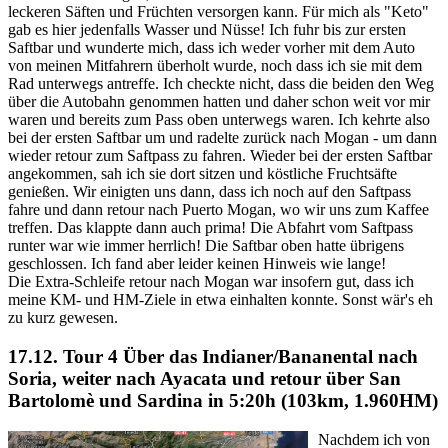
leckeren Säften und Früchten versorgen kann. Für mich als "Keto"
gab es hier jedenfalls Wasser und Nüsse! Ich fuhr bis zur ersten
Saftbar und wunderte mich, dass ich weder vorher mit dem Auto
von meinen Mitfahrern überholt wurde, noch dass ich sie mit dem
Rad unterwegs antreffe. Ich checkte nicht, dass die beiden den Weg
über die Autobahn genommen hatten und daher schon weit vor mir
waren und bereits zum Pass oben unterwegs waren. Ich kehrte also
bei der ersten Saftbar um und radelte zurück nach Mogan - um dann
wieder retour zum Saftpass zu fahren. Wieder bei der ersten Saftbar
angekommen, sah ich sie dort sitzen und köstliche Fruchtsäfte
genießen. Wir einigten uns dann, dass ich noch auf den Saftpass
fahre und dann retour nach Puerto Mogan, wo wir uns zum Kaffee
treffen. Das klappte dann auch prima! Die Abfahrt vom Saftpass
runter war wie immer herrlich! Die Saftbar oben hatte übrigens
geschlossen. Ich fand aber leider keinen Hinweis wie lange!
Die Extra-Schleife retour nach Mogan war insofern gut, dass ich
meine KM- und HM-Ziele in etwa einhalten konnte. Sonst wär's eh
zu kurz gewesen.
17.12. Tour 4
Über das Indianer/Bananental nach
Soria, weiter nach Ayacata und retour über San
Bartolomè und Sardina in 5:20h (103km, 1.960HM)
Nachdem ich von