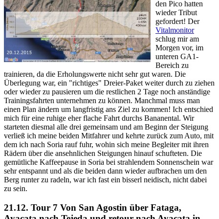
den Pico hatten
wieder Tribut
gefordert! Der
Vitalmonitor
schlug mir am
Morgen vor, im
unteren GA1-
Bereich zu
trainieren, da die Erholungswerte nicht sehr gut waren. Die
Überlegung war, ein "richtiges" Dreier-Paket weiter durch zu ziehen
oder wieder zu pausieren um die restlichen 2 Tage noch anständige
Trainingsfahrten unternehmen zu können. Manchmal muss man
einen Plan ändern um langfristig ans Ziel zu kommen! Ich entschied
mich für eine ruhige eher flache Fahrt durchs Bananental. Wir
starteten diesmal alle drei gemeinsam und am Beginn der Steigung
verließ ich meine beiden Mitfahrer und kehrte zurück zum Auto, mit
dem ich nach Soria rauf fuhr, wohin sich meine Begleiter mit ihren
Rädern über die ansehnlichen Steigungen hinauf schufteten. Die
gemütliche Kaffeepause in Soria bei strahlendem Sonnenschein war
sehr entspannt und als die beiden dann wieder aufbrachen um den
Berg runter zu radeln, war ich fast ein bisserl neidisch, nicht dabei
zu sein.
21.12. Tour 7
Von San Agostin über Fataga,
Ayacata nach Tejeda und retour nach Ayacata in