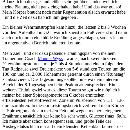
Bilanz: Ich hab es gesundheitlich sehr gut überstanden weil ich
meine Planung nicht ganz eingehalten habe! Und das war gut so!
Mein Körper braucht noch mehr Regeneration als ich erwartet habe
- und die Zeit dazu hab ich ihm gegeben ...
Ein kleiner Wehrmutstropfen kam hinzu: die letzten 2 bis 3 Wochen
vor dem Aufenthalt in G.C. war ich zuerst am Fuß verletzt und dann
auch noch durch eine blöde Erkältung angeschlagen, sodass ich nur
im regenerativen Bereich trainieren konnte.
Mein Ziel - und der dazu passende Trainingsplan von meinem
Trainer und Coach
Manuel Wyss
- war es, nach zwei kürzeren
"Gewöhnungstouren" mit je 2 bis 4 Stunden und einem folgenden
Tag Radpause zwei Dreierpakete von 5-6 stündigen Touren um die
100 km und ca. 2.000 Höhenmeter getrennt durch einen "Ruhetag"
zu absolvieren. Die Tagesumfänge sollten in etwa dem unterem
Bereich der 8 Tagesetappen beim Peakbreak entsprechen. Ein
weiteres Trainingsziel war es, diese Touren so gut wie möglich in
meiner bei einer Spiroergometrie im Oktober ermittelten
effizientesten Fettstoffwechsel-Zone im Pulsbereich von 131 - 136
durchzuführen. In diesem Leistungsbereich verbrennt mein Körper
lt. Spiroergometrie am meisten Fett und wegen meiner ketogenen
Ernährung tatsächlich gar keine bis sehr wenig Glucose (max. 6g/h).
Ich müsste aber schon konsequent sein, und große Teile der
Anstiege tatsächlich nur auf dem kleinsten Kettenblatt fahren - das