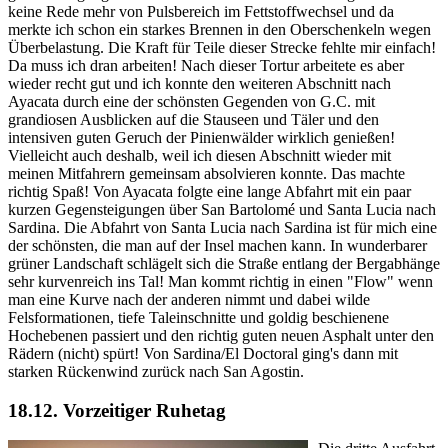
keine Rede mehr von Pulsbereich im Fettstoffwechsel und da
merkte ich schon ein starkes Brennen in den Oberschenkeln wegen
Überbelastung. Die Kraft für Teile dieser Strecke fehlte mir einfach!
Da muss ich dran arbeiten! Nach dieser Tortur arbeitete es aber
wieder recht gut und ich konnte den weiteren Abschnitt nach
Ayacata durch eine der schönsten Gegenden von G.C. mit
grandiosen Ausblicken auf die Stauseen und Täler und den
intensiven guten Geruch der Pinienwälder wirklich genießen!
Vielleicht auch deshalb, weil ich diesen Abschnitt wieder mit
meinen Mitfahrern gemeinsam absolvieren konnte. Das machte
richtig Spaß! Von Ayacata folgte eine lange Abfahrt mit ein paar
kurzen Gegensteigungen über San Bartolomé und Santa Lucia nach
Sardina. Die Abfahrt von Santa Lucia nach Sardina ist für mich eine
der schönsten, die man auf der Insel machen kann. In wunderbarer
grüner Landschaft schlägelt sich die Straße entlang der Bergabhänge
sehr kurvenreich ins Tal! Man kommt richtig in einen "Flow" wenn
man eine Kurve nach der anderen nimmt und dabei wilde
Felsformationen, tiefe Taleinschnitte und goldig beschienene
Hochebenen passiert und den richtig guten neuen Asphalt unter den
Rädern (nicht) spürt! Von Sardina/El Doctoral ging's dann mit
starken Rückenwind zurück nach San Agostin.
18.12.
Vorzeitiger Ruhetag