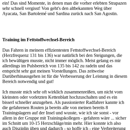
ein! Das sind Momente, in denen man die vorher erlebten Strapazen
sehr schnell vergisst! Von geht's den altbekannten Weg über
Ayacata, San Bartolemé und Sardina zurück nach San Agostin.
Training im Fettstoffwechsel-Bereich
Das Fahren in meinem effizientesten Fettstoffwechsel-Bereich
(Herzfrequenz 131 bis 136) war natürlich bei den Steigungen, die
ich bewältigen musste, nicht immer möglich. Meist gelang es mir
allerdings im Pulsbereich von 135 bis 142 zu radeln und das
entspricht sehr gut meinen Vorstellungen. Das zeitweise
Darüberhinausgehen ist für die Verbesserung der Leistung in diesem
Bereich notwendig und gut!
Ich musste mich sehr oft wirklich zusammenreißen, um nicht vom
kleinsten oder vorletzten Kettenblatt hochzuschalten und es ein
bisserl schneller anzugehen. Als passionierter Radfahrer kannte ich
die gefahrenen Routen ja bereits alle von meinen bereits 8
Trainingslagern auf der Insel und wusste, wie ich sie sonst - vor
allem in der Gruppe mit Trainingskollegen - gefahren wäre ... sicher
im Schnitt um 10-15 Herzschläge/min mehr. Hier konnte ich also
auch Disziplin üben und dadurch - so hoffe ich - eine Verbreiterung