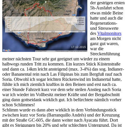
der gestrigen ersten
5h-Ausfahrt schon
etwas müde Beine
hatte und auch die
Regenerations-
und Stresswerte
des
Vitalmonitors
am Morgen nicht
ganz gut waren,
war die
Streckenführung
meiner nächsten Tour sehr gut geeignet um wieder zu einem
halbwegs runden Tritt zu kommen. Ein kurzes Stück Küstenstraße
und dann ca. 14km leicht ansteigend (max. 3-4%) das sog. Indianer-
oder Bananental rein nach Las Filipinas bis zum Bergfuß rauf nach
Soria. Obwohl ich sogar leichten Rückenwind im Indianertal hatte,
fühlte ich mich ziemlich kraftlos in den Beinen und erst nach ca.
einer Stunde Fahrzeit kurz vor dem sehr steilen Anstieg nach Soria
war ich wieder im Vollbesitz meiner Kräfte und der Bergabschnitt
ging dann gottseidank wirklich gut. Ich befürchtete nämlich vorher
schon Schlimmes!
Schlimm wurde es dann aber wirklich in dem Verbindungsstück
zwischen kurz vor Soria (Barranquillo Andrés) und der Kreuzung
mit der Straße GC-605, die dann weiter nach Ayacata führt. Dort
gibt es Steigungen bis 20% und sehr schlechten Untergrund. Da ist