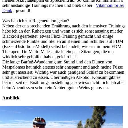
meinen Aktivitätenplan entsprechend ab. So konnte ich immerhin 6
sehr anständige Trainings machen und blieb dabei -
Vitalmonitor sei
Dank
- gesund!
Was hab ich zur Regeneration getan?
Neben der entsprechenden Ernährung nach den intensiven Trainings
habe ich an den Ruhetagen und wenn es sich sonst ausging mit der
Blackroll gearbeitet, etwas Flexi-Training gemacht und einige
schmerzende Punkte und Stellen an Beinen und Schulter laut FDM
(FazienDistortionsModell) selbst behandelt, wie es mir mein FDM-
Therapeut Dr. Mario Maleschitz in ein paar Sitzungen, die mir
wirklich sehr geholfen haben, gelehrt hat.
Die lange Barfuß-Wanderung am Strand und den Dünen von
Maspalomas hat mich erstens sehr entspannt und auch meine Füsse
sehr gut massiert. Wichtig war auch genügend Schlaf zu bekommen
und ausreichend zu essen. Übermäßigen Alkohol-Konsum gibt es
bei mir seit der Enährungsumstellung ja sowieso nicht - ich hab aber
beim Abendessen schon ein Achterl guten Weins genossen.
Ausblick