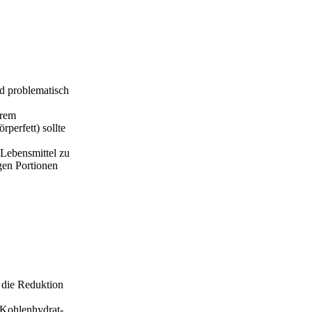
nd problematisch
erem
erfett) sollte
 Lebensmittel zu
igen Portionen
 die Reduktion
 Kohlenhydrat-