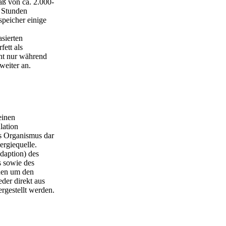
ß von ca. 2.000-
e Stunden
peicher einige
sierten
ett als
cht nur während
weiter an.
einen
lation
es Organismus dar
rgiequelle.
daption) des
 sowie des
nen um den
der direkt aus
ergestellt werden.