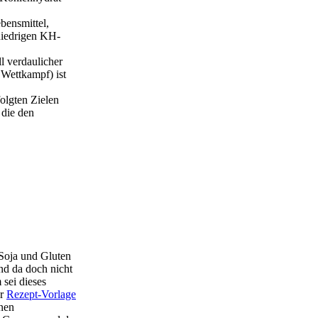
bensmittel,
 niedrigen KH-
 verdaulicher
 Wettkampf) ist
olgten Zielen
 die den
 Soja und Gluten
nd da doch nicht
sei dieses
er
Rezept-Vorlage
onen