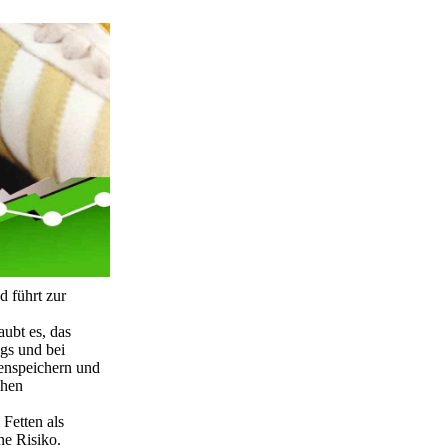
 führt zur
ubt es, das
gs und bei
enspeichern und
chen
Fetten als
ne Risiko.