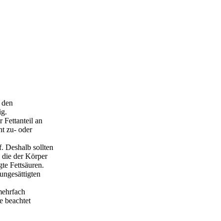
n den
ig.
 Fettanteil an
t zu- oder
f. Deshalb sollten
 die der Körper
gte Fettsäuren.
ungesättigten
mehrfach
e beachtet