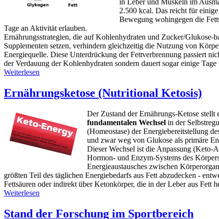
in Leber und Muskeln im Ausma
2.500 kcal. Das reicht für einig
Bewegung wohingegen die Fetts
Tage an Aktivität erlauben.
Ernährungsstrategien, die auf Kohlenhydraten und Zucker/Glukose-ba
Supplementen setzen, verhindern gleichzeitig die Nutzung von Körperf
Energiequelle. Diese Unterdrückung der Fettverbrennung passiert ni
der Verdauung der Kohlenhydraten sondern dauert sogar einige Tage 
Weiterlesen
Ernährungsketose (Nutritional Ketosis)
Der Zustand der Ernährungs-Ketose stellt 
fundamentalen Wechsel
in der Selbstregu
(Homeostase) der Energiebereitstellung d
und zwar weg von Glukose als primäre Ene
Dieser Wechsel ist die Anpassung (Keto-A
Hormon- und Enzym-Systems des Körpers
Energieaustausches zwischen Körperorga
größten Teil des täglichen Energiebedarfs aus Fett abzudecken - entwe
Fettsäuren oder indirekt über Ketonkörper, die in der Leber aus Fett h
Weiterlesen
Stand der Forschung im Sportbereich