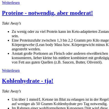
Weiterlesen
Proteine - notwendig, aber moderat!
Take Away's
Zu wenig oder zu viel Protein kann im Keto-adaptierten Zusta
sein.
Eine Proteinzufuhr zwischen 1,3 bis 2,2 Gramm pro Kilo mag
Körpergewebe (Lean body Mass bzw. Körpergewicht minus Körp
angestrebt werden.
Anstatt große Portionen an Fleisch oder anderen eiweißreichen
konsumieren, lieber kleine bis mittlere kombiniert mit großzüg
von Fett aus guten Quellen (z.B. Saucen, Butter, Olivenöl).
Weiterlesen
Kohlenhydrate - tja!
Take Away's
Um über 1 mmol/L Ketone im Blut zu erlangen ist in der Regel
auf weniger als 50 Gramm Kohlenhydrate pro Tag notwendig.
Im Rahmen einer wohlformulierten Ketogenen Diät wird diese