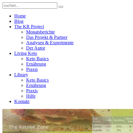
Home
Blog
The KR Project
Monatsberichte
Das Projekt & Partner
Analysen & Experimente
Der Autor
Living Keto
Keto Basics
Ernährung
Praxis
Library
Keto Basics
Ernährung
Praxis
Hilfe
Kontakt