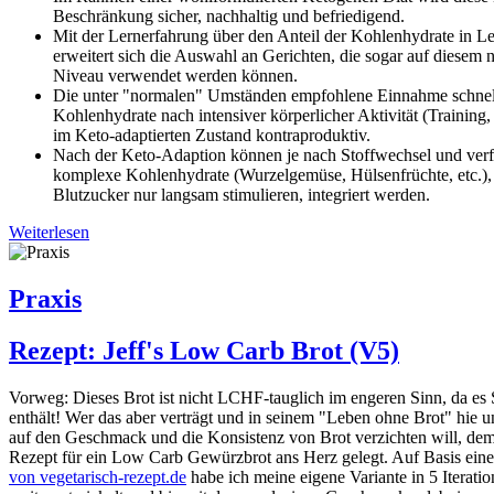
Beschränkung sicher, nachhaltig und befriedigend.
Mit der Lernerfahrung über den Anteil der Kohlenhydrate in Le
erweitert sich die Auswahl an Gerichten, die sogar auf diesem
Niveau verwendet werden können.
Die unter "normalen" Umständen empfohlene Einnahme schnell
Kohlenhydrate nach intensiver körperlicher Aktivität (Training,
im Keto-adaptierten Zustand kontraproduktiv.
Nach der Keto-Adaption können je nach Stoffwechsel und verf
komplexe Kohlenhydrate (Wurzelgemüse, Hülsenfrüchte, etc.),
Blutzucker nur langsam stimulieren, integriert werden.
Weiterlesen
Praxis
Rezept: Jeff's Low Carb Brot (V5)
Vorweg: Dieses Brot ist nicht LCHF-tauglich im engeren Sinn, da es
enthält! Wer das aber verträgt und in seinem "Leben ohne Brot" hie u
auf den Geschmack und die Konsistenz von Brot verzichten will, dem 
Rezept für ein Low Carb Gewürzbrot ans Herz gelegt. Auf Basis ein
von vegetarisch-rezept.de
habe ich meine eigene Variante in 5 Iterati