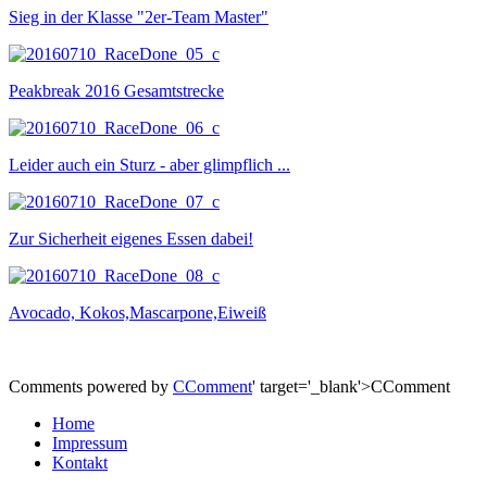
Sieg in der Klasse "2er-Team Master"
Peakbreak 2016 Gesamtstrecke
Leider auch ein Sturz - aber glimpflich ...
Zur Sicherheit eigenes Essen dabei!
Avocado, Kokos,Mascarpone,Eiweiß
Comments powered by
CComment
' target='_blank'>CComment
Home
Impressum
Kontakt