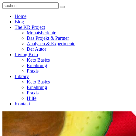
Home
Blog
The KR Project
Monatsberichte
Das Projekt & Partner
Analysen & Experimente
Der Autor
Living Keto
Keto Basics
Ernährung
Praxis
Library
Keto Basics
Ernährung
Praxis
Hilfe
Kontakt