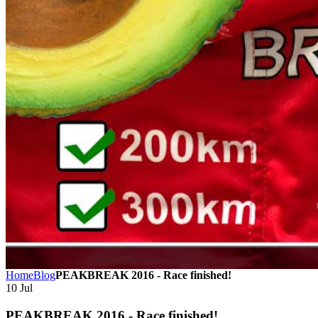
Home
Blog
PEAKBREAK 2016 - Race finished!
10
Jul
PEAKBREAK 2016 - Race finished!