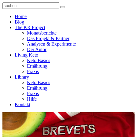
Home
Blog
The KR Project
Monatsberichte
Das Projekt & Partner
Analysen & Experimente
Der Autor
Living Keto
Keto Basics
Ernährung
Praxis
Library
Keto Basics
Ernährung
Praxis
Hilfe
Kontakt